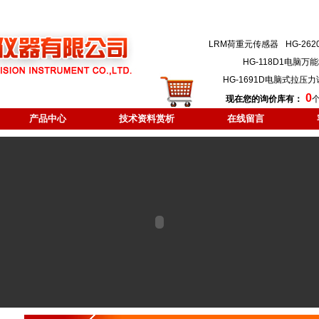
LRM荷重元传感器
HG-2
HG-118D1电脑
HG-1691D电脑式拉压
0
现在您的询价库有：
产品中心
技术资料赏析
在线留言