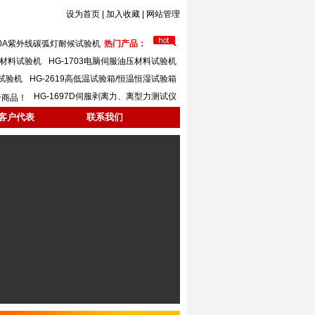
设为首页
|
加入收藏
|
网站管理
620A紫外线碳弧灯耐候试验机
热门产品：
万能材料试验机
HG-1703电脑伺服油压材料试验机
力试验机
HG-2619高低温试验箱/恒温恒湿试验箱
HG-1697D伺服剥离力、离型力测试仪
个商品！
客户代表
联系我们