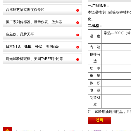
一.产品说明：
台湾玛芝哈克密度仪专区
本恒温槽专门试验各种材料
化。
恒广系列传感器、显示仪表、放大器
二.规格：
常温～200℃（常用7
色差仪、品牌天平
温 度
日本NTS、NMB、AND、美国inte
内 箱
搅拌马
耐光试验机碳棒、美国TABER砂轮等
达
功 率
重 量
体 积
电 源
制造材
质
注：试验用油属消耗品，且
合