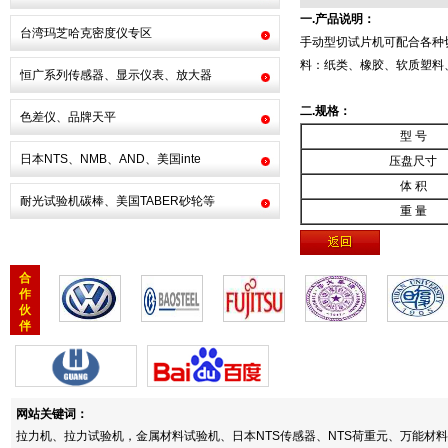
一.产品说明：
台湾玛芝哈克密度仪专区
手动型切试片机可配合各种
料：纸类、橡胶、软质塑料
恒广系列传感器、显示仪表、放大器
二.规格：
色差仪、品牌天平
型 号
日本NTS、NMB、AND、美国inte
压盘尺寸
体 积
耐光试验机碳棒、美国TABER砂轮等
重 量
合
作
伙
伴
网站关键词：
拉力机、拉力试验机，金属材料试验机、日本NTS传感器、NTS荷重元、万能