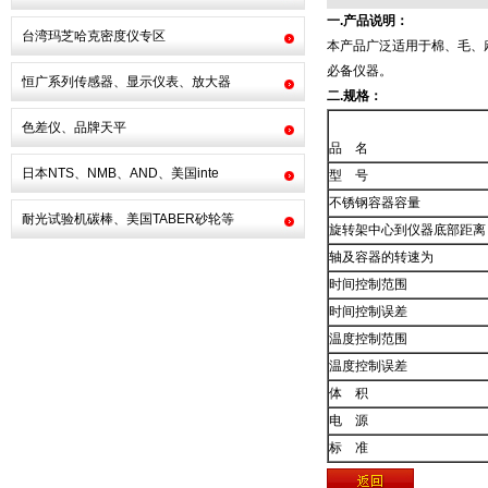
一.产品说明：
台湾玛芝哈克密度仪专区
本产品广泛适用于棉、毛、
必备仪器。
恒广系列传感器、显示仪表、放大器
二.规格：
色差仪、品牌天平
品 名
日本NTS、NMB、AND、美国inte
型 号
不锈钢容器容量
耐光试验机碳棒、美国TABER砂轮等
旋转架中心到仪器底部距离
轴及容器的转速为
时间控制范围
时间控制误差
温度控制范围
温度控制误差
体 积
电 源
标 准