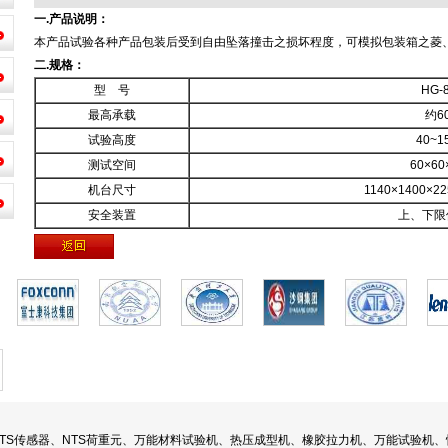
一.产品说明：
本产品试验各种产品包装后受到自由坠落撞击之损坏程度，可模拟包装箱之菱、
二.规格：
型 号
HG-
最高承载
约60
试验高度
40~1
测试空间
60×60
机台尺寸
1140×1400×2
安全装置
上、下限
TS传感器、NTS荷重元、万能材料试验机、热压成型机、橡胶拉力机、万能试验机