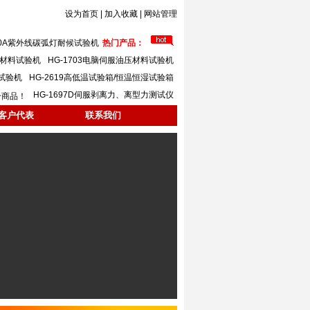
设为首页
|
加入收藏
|
网站管理
620A紫外线碳弧灯耐候试验机
热门产品：
万能材料试验机
HG-1703电脑伺服油压材料试验机
力试验机
HG-2619高低温试验箱/恒温恒湿试验箱
HG-1697D伺服剥离力、离型力测试仪
个商品！
客户代表
联系我们