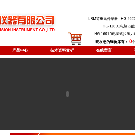
LRM荷重元传感器
HG-2
HG-118D1电脑
HG-1691D电脑式拉压
0
现在您的询价库有：
产品中心
技术资料赏析
在线留言