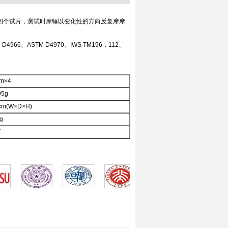
四个试片，测试时摩锤以变化性的方向反复摩摩
 D4966、ASTM D4970、IWS TM196，112、
m×4
95g
5cm(W×D×H)
g
V