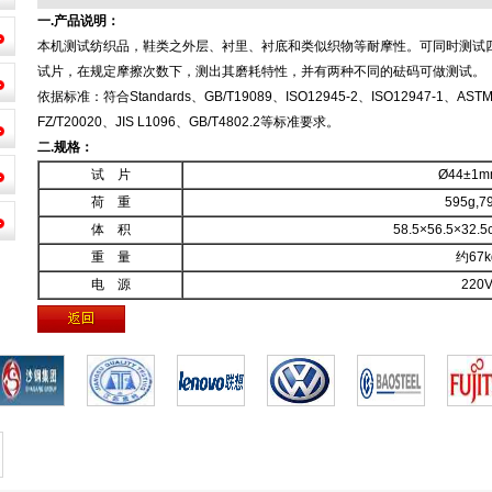
一.产品说明：
本机测试纺织品，鞋类之外层、衬里、衬底和类似织物等耐摩性。可同时测试
试片，在规定摩擦次数下，测出其磨耗特性，并有两种不同的砝码可做测试。
依据标准：符合Standards、GB/T19089、ISO12945-2、ISO12947-1、ASTM
FZ/T20020、JIS L1096、GB/T4802.2等标准要求。
二.规格：
试 片
Ø44±1m
荷 重
595g,7
体 积
58.5×56.5×32.
重 量
约67k
电 源
220