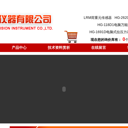
LRM荷重元传感器
HG-2
HG-118D1电脑
HG-1691D电脑式拉压
0
现在您的询价库有：
产品中心
技术资料赏析
在线留言