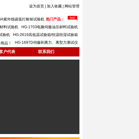
设为首页
|
加入收藏
|
网站管理
620A紫外线碳弧灯耐候试验机
热门产品：
万能材料试验机
HG-1703电脑伺服油压材料试验机
力试验机
HG-2619高低温试验箱/恒温恒湿试验箱
HG-1697D伺服剥离力、离型力测试仪
个商品！
客户代表
联系我们